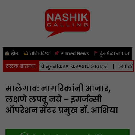
होम
राशिभविष्य
Pinned News
कुंभमेळा बातम्या
ठळक बातम्या:
प्टेंबरपर्यंत अर्जाचे नूतनीकरण करण्याचे आवाहन
|
अपोलो हॉस्प
मालेगाव: नागरिकांनी आजार,
लक्षणे लपवू नये – इमर्जन्सी
ऑपरेशन सेंटर प्रमुख डॉ. आशिया