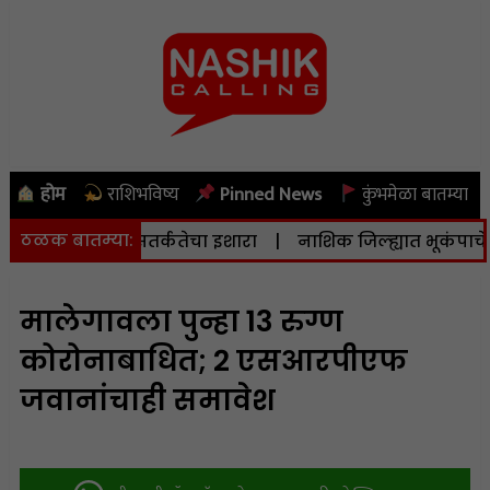
होम
राशिभविष्य
Pinned News
कुंभमेळा बातम्या
ठळक बातम्या:
शासनाने दिला सतर्कतेचा इशारा
|
नाशिक जिल्ह्यात भूकंपाचे सौम्य 
मालेगावला पुन्हा 13 रुग्ण
कोरोनाबाधित; 2 एसआरपीएफ
जवानांचाही समावेश