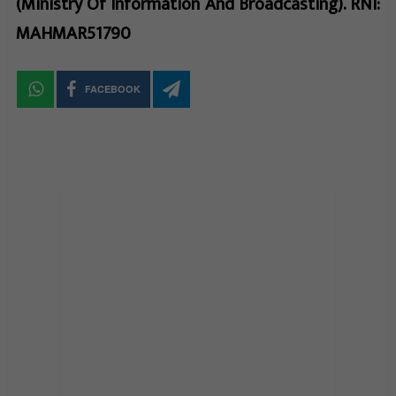
(Ministry Of Information And Broadcasting). RNI:
MAHMAR51790
FACEBOOK