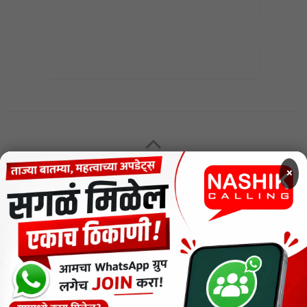
MENU
×
CODE OF ETHICS FOR DIGITAL NEWS WEBSITES
Contact Us
Privacy Policy
Short News