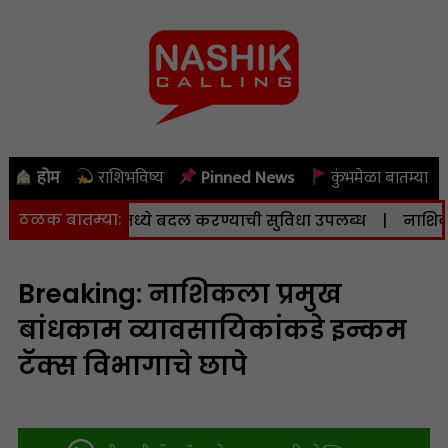
होम
राशिभविष्य
Pinned News
कुंभमेळा बातम्या
ठळक बातम्या:
 व केंद्रामध्ये बदल करण्याची सुविधा उपलब्ध
|
नाशिकला आज (
Breaking: नाशिकला प्रमुख
बांधकाम व्यावसायिकांकडे इन्कम
टॅक्स विभागाचे छापे