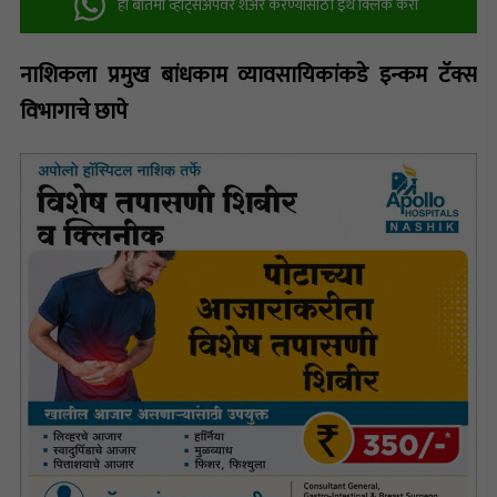
ही बातमी व्हॉट्सअ‍ॅपवर शेअर करण्यासाठी इथे क्लिक करा
नाशिकला प्रमुख बांधकाम व्यावसायिकांकडे इन्कम टॅक्स
विभागाचे छापे