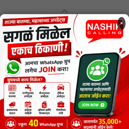
MENU
×
CODE OF ETHICS FOR DIGITAL NEWS WEBSITES
Contact Us
Privacy Policy
Short News
ThemeNcode PDF Viewer SC [Do not Delete]
वाचकांना विनम्र सूचना
Nashik Calling - Nashik News in Marathi
Copyright © 2026.
Copyrights