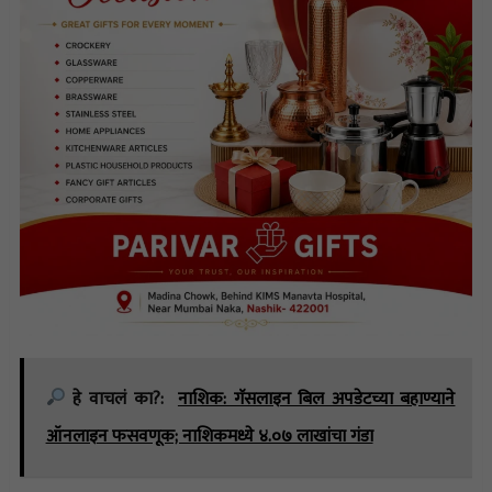
हे वाचलं का?:
नाशिक: गॅसलाइन बिल अपडेटच्या बहाण्याने
ऑनलाइन फसवणूक; नाशिकमध्ये ४.०७ लाखांचा गंडा