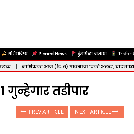
राशिभविष्य
Pinned News
कुंभमेळा बातम्या
Traffic
ाशिकला आज (दि. ६) पावसाचा ‘यलो अलर्ट’; घाटमाथ्यावर जोरदार 
 गुन्हेगार तडीपार
PREV ARTICLE
NEXT ARTICLE