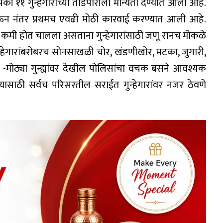
ी ११ गुन्हेगारांच्या तडिपारीला मान्यता देण्यात आली आहे.
डाऊन नंतर प्रथमच एवढी मोठी कारवाई करण्यात आली आहे.
 कमी होत चालला असताना गुन्हेगारांसाठी जणू रानच मोकळे
गुन्हेगारांबरोबरच सोनसाखळी चोर, खंडणीखोर, मटका, जुगारी,
ान -मोठ्या गुन्ह्यांवर देखील पोलिसांचा वचक बसने आवश्यक
ण्यासाठी सर्वच परिसरतील सराईत गुन्हेगारांवर नजर ठेवणे