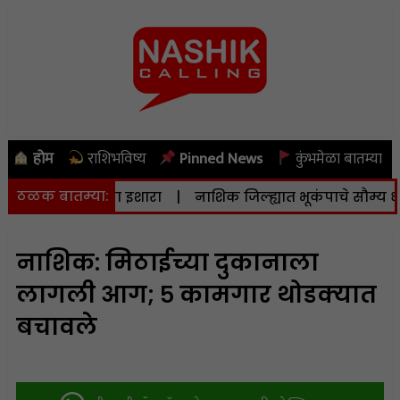
होम
राशिभविष्य
Pinned News
कुंभमेळा बातम्या
ठळक बातम्या:
तर्कतेचा इशारा
|
नाशिक जिल्ह्यात भूकंपाचे सौम्य धक्के; तीव्रता
नाशिक: मिठाईच्या दुकानाला
लागली आग; ५ कामगार थोडक्यात
बचावले