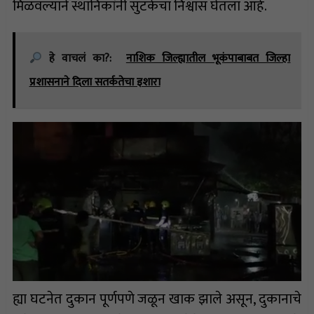
मिळवल्याने स्थानिकांनी सुटकेचा निश्वास घेतला आहे.
हे वाचलं का?:
नाशिक जिल्ह्यातील भूकंपाबाबत जिल्हा
प्रशासनाने दिला सतर्कतेचा इशारा
ह्या घटनेत दुकान पूर्णपणे जळून खाक झाले असून, दुकानाचे