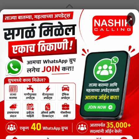
MENU
×
CODE OF ETHICS FOR DIGITAL NEWS WEBSITES
Contact Us
Privacy Policy
Short News
ThemeNcode PDF Viewer SC [Do not Delete]
वाचकांना विनम्र सूचना
Nashik Calling - Nashik News in Marathi
Copyright © 2026.
Copyrights
Maharashtra Express Group