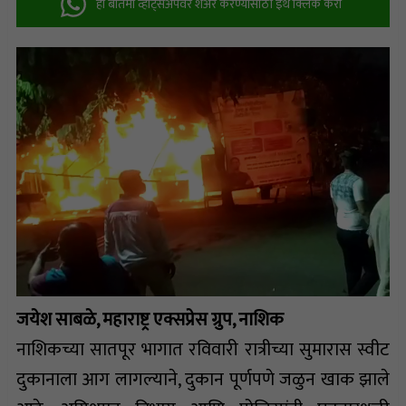
ही बातमी व्हॉट्सअ‍ॅपवर शेअर करण्यासाठी इथे क्लिक करा
जयेश साबळे, महाराष्ट्र एक्सप्रेस ग्रुप, नाशिक
नाशिकच्या सातपूर भागात रविवारी रात्रीच्या सुमारास स्वीट
दुकानाला आग लागल्याने, दुकान पूर्णपणे जळुन खाक झाले