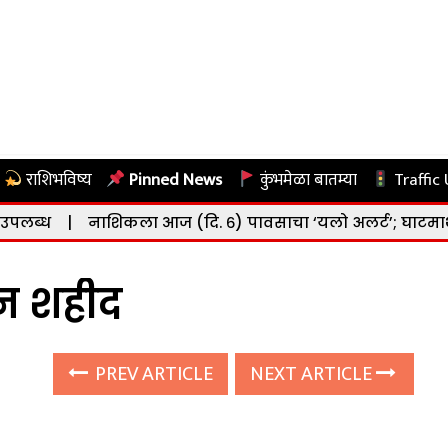
राशिभविष्य
Pinned News
कुंभमेळा बातम्या
Traffic
|
नाशिकला आज (दि. ६) पावसाचा ‘यलो अलर्ट’; घाटमाथ्यावर जोर
न शहीद
PREV ARTICLE
NEXT ARTICLE